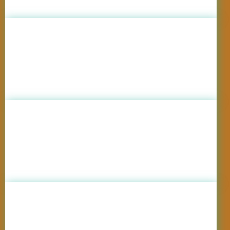
Vincon (Beciul Domnesc)
,
România
Vrancea
Universitatea de Științe Agricole și
Medicină Veterinară Cluj Napoca
,
România
Cluj
Picmar