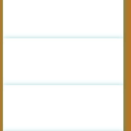
ScherGain
,
Canada
Internațional