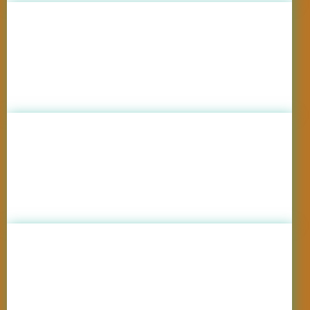
Agenția pentru Dezvoltare Regională
Sud-Vest Oltenia
,
România
Dolj
Crama Familia Darabont
,
România
Bihor
Frutty Farm Radmar
,
România
Olt