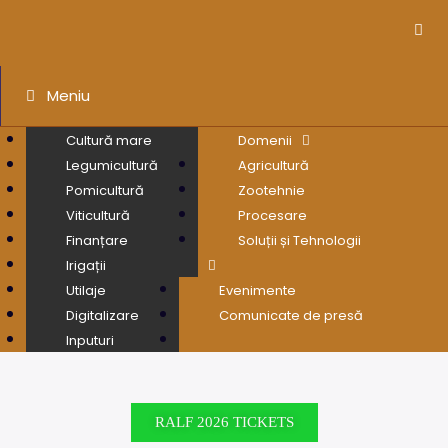
Meniu
Cultură mare
Domenii
Legumicultură
Agricultură
Pomicultură
Zootehnie
Viticultură
Procesare
Finanțare
Soluții și Tehnologii
Irigații
Utilaje
Evenimente
Digitalizare
Comunicate de presă
Inputuri
RALF 2026 TICKETS