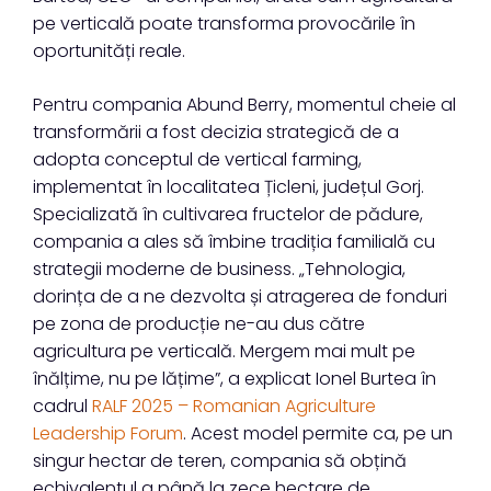
pe verticală poate transforma provocările în
oportunități reale.
Pentru compania Abund Berry, momentul cheie al
transformării a fost decizia strategică de a
adopta conceptul de vertical farming,
implementat în localitatea Țicleni, județul Gorj.
Specializată în cultivarea fructelor de pădure,
compania a ales să îmbine tradiția familială cu
strategii moderne de business. „Tehnologia,
dorința de a ne dezvolta și atragerea de fonduri
pe zona de producție ne-au dus către
agricultura pe verticală. Mergem mai mult pe
înălțime, nu pe lățime”, a explicat Ionel Burtea în
cadrul
RALF 2025 – Romanian Agriculture
Leadership Forum
. Acest model permite ca, pe un
singur hectar de teren, compania să obțină
echivalentul a până la zece hectare de