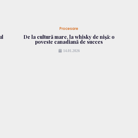
Procesare
ul
De la cultură mare, la whisky de nișă: o
poveste canadiană de succes
14.01.2026