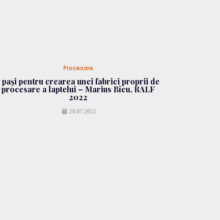
Procesare
5 pași pentru crearea unei fabrici proprii de
procesare a laptelui – Marius Bîcu, RALF
2022
20.07.2022