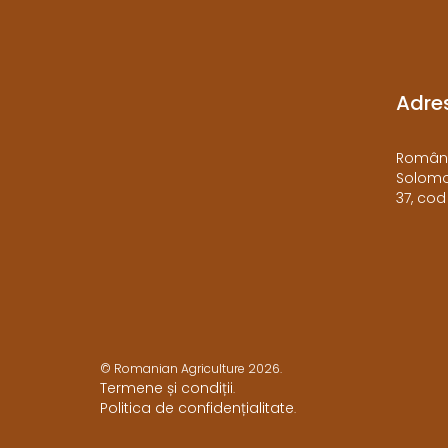
Adre
​Români
Solomon
37, cod
© Romanian Agriculture 2026.
Termene și condiții
.
Politica de confidențialitate
.