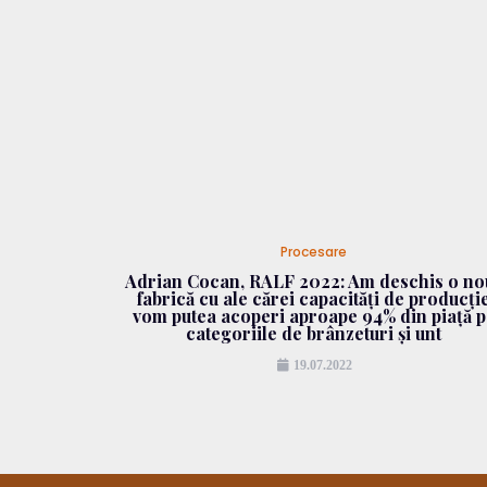
Procesare
Adrian Cocan, RALF 2022: Am deschis o no
fabrică cu ale cărei capacități de producți
vom putea acoperi aproape 94% din piață p
categoriile de brânzeturi și unt
19.07.2022