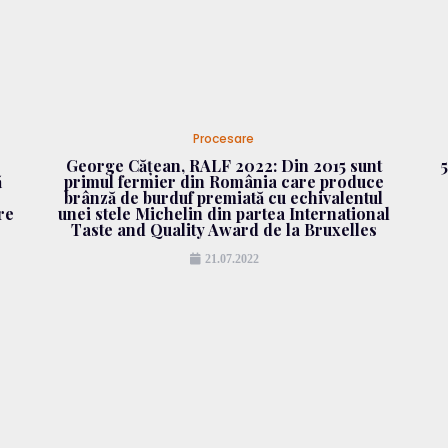
Procesare
George Cățean, RALF 2022: Din 2015 sunt
ă
primul fermier din România care produce
brânză de burduf premiată cu echivalentul
re
unei stele Michelin din partea International
Taste and Quality Award de la Bruxelles
21.07.2022