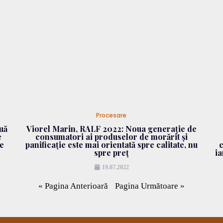
Procesare
uă
Viorel Marin, RALF 2022: Noua generație de
e
consumatori ai produselor de morărit și
e
panificație este mai orientată spre calitate, nu
spre preț
ia
19.07.2022
« Pagina Anterioară
Pagina Următoare »