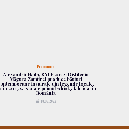
Procesare
Alexandru Haită, RALF 2022: Distileria
Măgura Zamfirei produce băuturi
contemporane inspirate din legende locale,
r în 2025 va scoate primul whisky fabricat în
România
18.07.2022