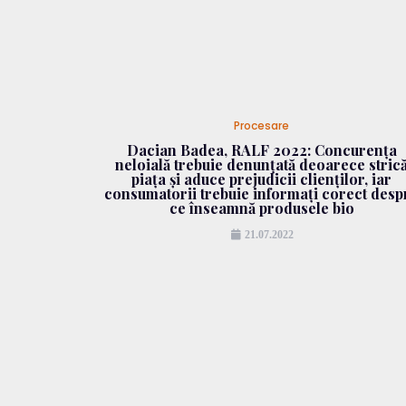
Procesare
Dacian Badea, RALF 2022: Concurența
neloială trebuie denunțată deoarece stric
piața și aduce prejudicii clienților, iar
consumatorii trebuie informați corect desp
ce înseamnă produsele bio
21.07.2022