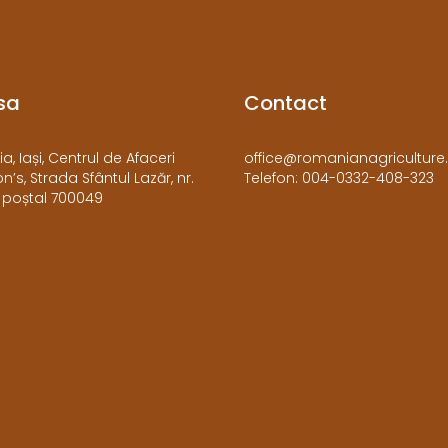
sa
Contact
a, Iași, Centrul de Afaceri
office@romanianagriculture.
’s, Strada Sfântul Lazăr, nr.
Telefon: 004-0332-408-323
 poștal 700049