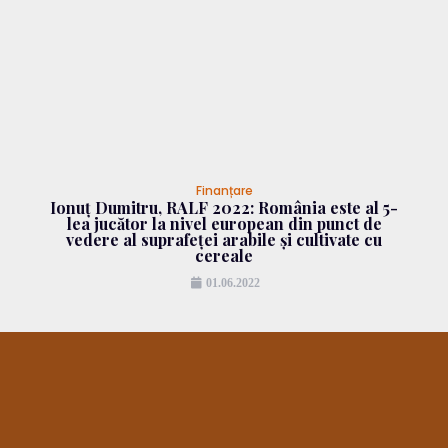
Finanțare
Ionuț Dumitru, RALF 2022: România este al 5-
lea jucător la nivel european din punct de
vedere al suprafeței arabile și cultivate cu
cereale
01.06.2022