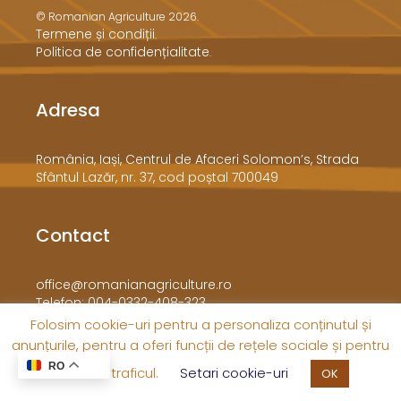
© Romanian Agriculture 2026.
Termene și condiții
.
Politica de confidențialitate
.
Adresa
​România, Iași, Centrul de Afaceri Solomon’s, Strada
Sfântul Lazăr, nr. 37, cod poștal 700049
Contact
office@romanianagriculture.ro
Telefon: 004-0332-408-323
Folosim cookie-uri pentru a personaliza conținutul și
anunțurile, pentru a oferi funcții de rețele sociale și pentru
RO
a analiza traficul.
Setari cookie-uri
OK