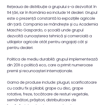
Rețeaua de distribuție a grupului s-a dezvoltat în
114 țări, iar în România ea include 14 dealeri. Grupul
este o prezență constantă la expozițiile agricole
din țară. Compania se mândrește și cu Academia
Maschio Gaspardo, o școală unde grupul
dezvoltă cunoașterea tehnică și comercială a
utilajelor agricole atât pentru angajați cât și
pentru dealeri.
Politica de mediu durabilă: grupul implementează
din 2011 o politică eco, care a primit numeroase
premii și recunoașteri internaționale.
Gama de produse include: pluguri, scarificatoare
cu cadru fix și pliabil, grape cu disc, grape
rotative, freze, tocătoare de resturi vegetale,
semănători, prășitori, distribuitoare de