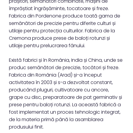
prășitori, semănători combinate, mașini de
împrăștiat îngrășăminte, tocatoare și freze.
Fabrica din Pordenone produce toată gama de
semănători de precizie pentru diferite culturi și
utilaje pentru protecția culturilor. Fabrica de la
Cremona produce prese de baloți rotunzi și
utilaje pentru prelucrarea fânului.
Există fabrici și în România, India și China, unde se
produc semănători de precizie, tocători și freze.
Fabrica din România (Arad) și-a început
activitatea în 2003 și s-a dezvoltat constant,
producând pluguri, cultivatoare cu ancore,
grape cu disc, preparatoare de pat germinativ și
prese pentru baloți rotunzi. La această fabrică a
fost implementat un proces tehnologic integrat,
de la materia primă până la asamblarea
produsului finit.