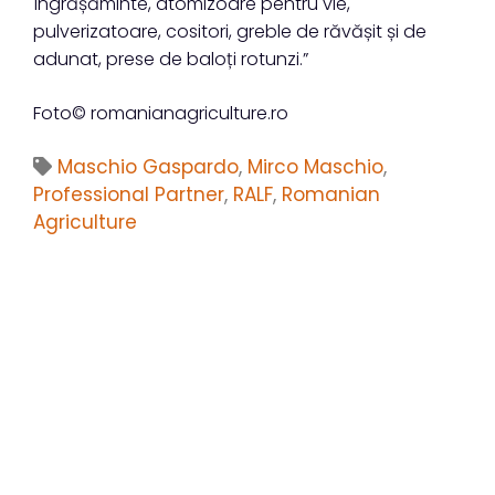
îngrășăminte, atomizoare pentru vie,
pulverizatoare, cositori, greble de răvășit și de
adunat, prese de baloți rotunzi.”
Foto© romanianagriculture.ro
Maschio Gaspardo
,
Mirco Maschio
,
Professional Partner
,
RALF
,
Romanian
Agriculture