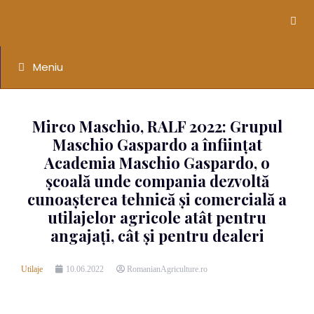
Meniu
Mirco Maschio, RALF 2022: Grupul
Maschio Gaspardo a înființat
Academia Maschio Gaspardo, o
școală unde compania dezvoltă
cunoașterea tehnică și comercială a
utilajelor agricole atât pentru
angajați, cât și pentru dealeri
Utilaje
10.06.2022
RomanianAgriculture.ro