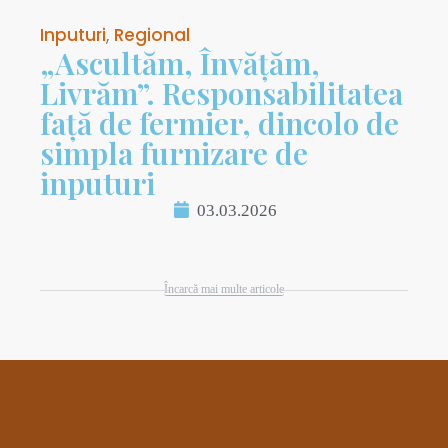
Inputuri
,
Regional
„Ascultăm, Învățăm,
Livrăm”. Responsabilitatea
față de fermier, dincolo de
simpla furnizare de
inputuri
03.03.2026
Încarcă mai multe articole