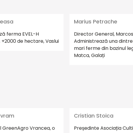
leasa
Marius Petrache
ză ferma EVEL-H
Director General, Marcos
+2000 de hectare, Vaslui
Administrează una dintre
mari ferme din bazinul l
Matca, Galați
Avram
Cristian Stoica
l GreenAgro Vrancea, o
Președinte Asociația Culti