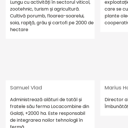
Lungu cu activități în sectorul viticol,
exploatați
zootehnic, turism și agricultură.
care se cu
Cultivă porumb, floarea-soarelui,
plante ole
soia, rapiţă, grâu şi cartofi pe 2000 de
cooperati
hectare
Samuel Vlad
Marius
H
Administrează alături de tatăl și
Director a
fratele său ferma Locacombine din
Îmbunătăți
Galați, +2000 ha. Este responsabil
de integrarea noilor tehnologii în
fermă