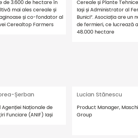
e de 3.600 de hectare în
Cereale și Plante Tehnice 
ltivă mai ales cereale și
Iași și Administrator al Fe
aginoase și co-fondator al
Bunici”. Asociația are un
vei Cerealtop Farmers
de fermieri, ce lucrează 
48.000 hectare
orea-Șerban
Lucian Stănescu
l Agenției Naționale de
Product Manager, Masch
ri Funciare (ANIF) Iași
Group