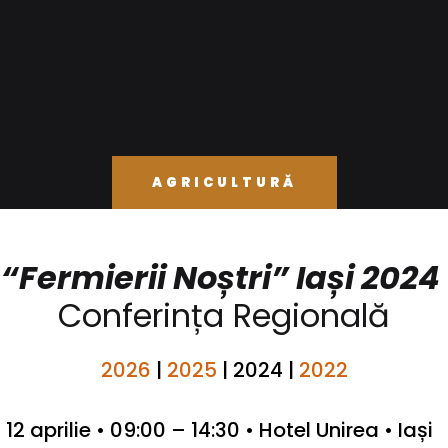
AGRICULTURĂ
“Fermierii Noștri” Iași 2024
Conferința Regională
2026
|
2025
|
2024 |
2022
12 aprilie • 0
9:00 – 14:30 •
Hotel Unirea
• Iași