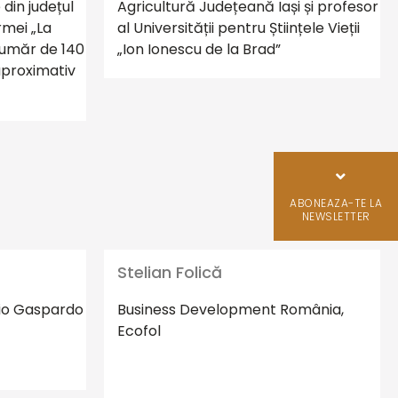
din județul
Agricultură Județeană Iași și profesor
rmei „La
al Universității pentru Științele Vieții
 număr de 140
„Ion Ionescu de la Brad”
aproximativ
ABONEAZA-TE LA
NEWSLETTER
Stelian Folică
io Gaspardo
Business Development România,
Ecofol