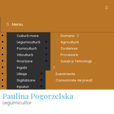
Meniu
Cultură mare
Domenii
Legumicultură
Agricultură
Pomicultură
Zootehnie
Viticultură
Procesare
Finanțare
Soluții și Tehnologii
Irigații
Utilaje
Evenimente
Digitalizare
Comunicate de presă
Inputuri
Paulina Pogorzelska
Legumicultor