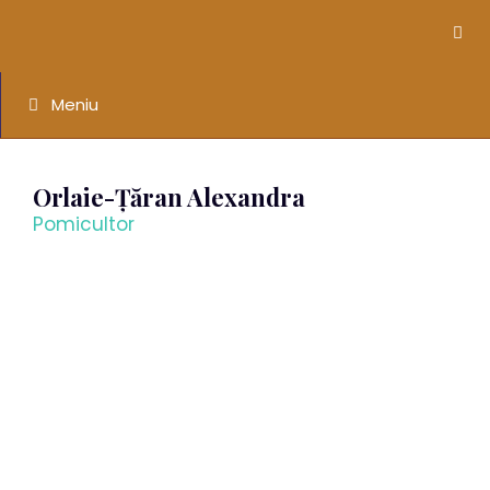
Meniu
Orlaie-Țăran Alexandra
Pomicultor