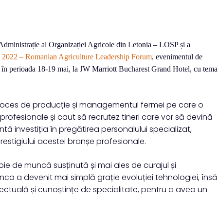
dministrație al Organizației Agricole din Letonia – LOSP și a
2022 – Romanian Agriculture Leadership Forum
, evenimentul de
loc în perioada 18-19 mai, la JW Marriott Bucharest Grand Hotel, cu tema
 proces de producție și managementul fermei pe care o
 profesionale și caut să recrutez tineri care vor să devină
tă investiția în pregătirea personalului specializat,
estigiului acestei branșe profesionale.
oie de muncă susținută și mai ales de curajul și
unca a devenit mai simplă grație evoluției tehnologiei, însă
tuală și cunoștințe de specialitate, pentru a avea un