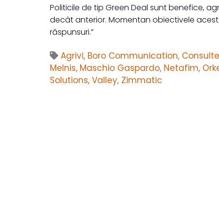
Politicile de tip Green Deal sunt benefice, a
decât anterior. Momentan obiectivele acesto
răspunsuri.”
Agrivi
,
Boro Communication
,
Consult
Melnis
,
Maschio Gaspardo
,
Netafim
,
Ork
Solutions
,
Valley
,
Zimmatic