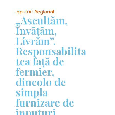
Inputuri
,
Regional
„Ascultăm,
Învățăm,
Livrăm”.
Responsabilita
tea față de
fermier,
dincolo de
simpla
furnizare de
inputuri