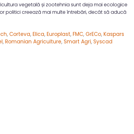
gricultura vegetală și zootehnia sunt deja mai ecologice
r politici creează mai multe întrebări, decât să aducă
ech
,
Corteva
,
Elica
,
Europlast
,
FMC
,
GrECo
,
Kaspars
el
,
Romanian Agriculture
,
Smart Agri
,
Syscad