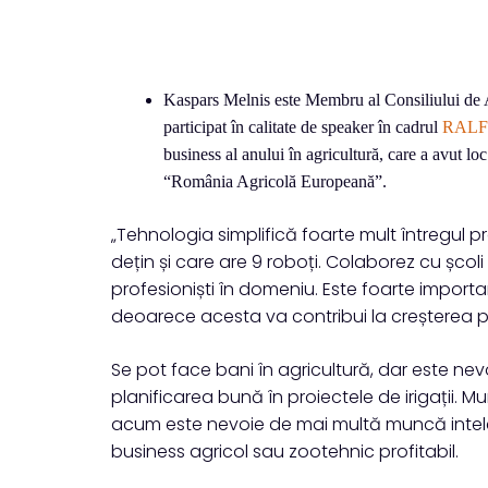
Kaspars Melnis este Membru al Consiliului de A
participat în calitate de speaker în cadrul
RALF 
business al anului în agricultură, care a avut 
“România Agricolă Europeană”.
„Tehnologia simplifică foarte mult întregul
dețin și care are 9 roboți. Colaborez cu școli
profesioniști în domeniu. Este foarte importan
deoarece acesta va contribui la creșterea pr
Se pot face bani în agricultură, dar este nev
planificarea bună în proiectele de irigații. M
acum este nevoie de mai multă muncă intelec
business agricol sau zootehnic profitabil.