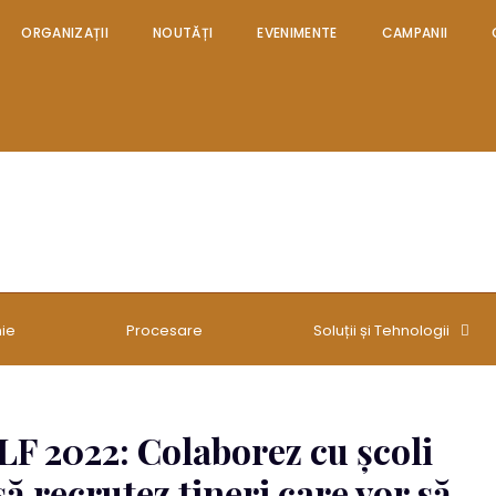
ORGANIZAȚII
NOUTĂȚI
EVENIMENTE
CAMPANII
EVENIMENTE
CAMPANII
CONTACT
ie
Procesare
Soluții și Tehnologii
F 2022: Colaborez cu școli
să recrutez tineri care vor să