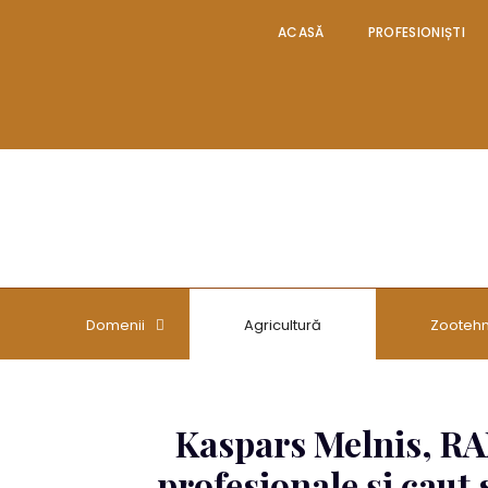
ACASĂ
PROFESIONIȘTI
ACASĂ
PROFESIONIȘTI
ORGANIZAȚII
NOUTĂȚI
Domenii
Agricultură
Zootehn
Kaspars Melnis, RAL
profesionale și caut 