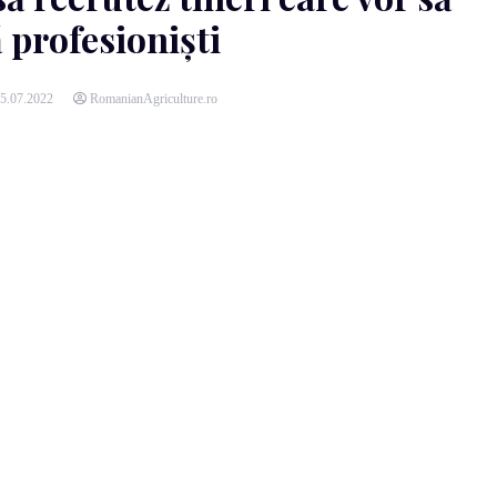
 profesioniști
5.07.2022
RomanianAgriculture.ro