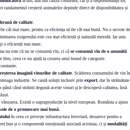
mnificativă
acum, atât din cauza costurilor, cât și a disponibilității lor,
i randamentul creșterii animalelor depinde direct de disponibilitatea și
hrană de calitate
.
 fie cât mai mare, pentru ca eficiența să fie cât mai bună. Nu e nevoie d
minarea oxigenului este cea mai eficientă și naturală metodă. Iar asta
 și o eficiență mai mare.
nia nu este că nu se consumă vin, ci că
se consumă vin de o anumită
e litru, ceea ce nu ajută la crearea unui brand de categorie.
constante.
reșterea imaginii vinurilor de calitate
. Scăderea consumului de vin î
ntreaga industrie. Se caută soluții inclusiv prin
export
, dar în străinătate
 până când străinii degustă aceste vinuri și le descoperă calitatea, însă
ăzut.
 vânzarea. Există o supraproducție la nivel european. România a ajuns
evoie de o promovare mai bună
.
atului
în ceea ce privește infrastructura feroviară, deoarece pentru a
 preț bun și o componentă emoțională asociată acestuia, ci și
modalități