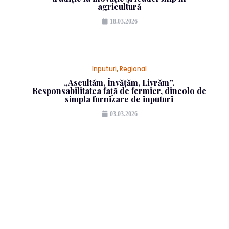
agricultură
18.03.2026
Inputuri
,
Regional
„Ascultăm, Învățăm, Livrăm”.
Responsabilitatea față de fermier, dincolo de
simpla furnizare de inputuri
03.03.2026