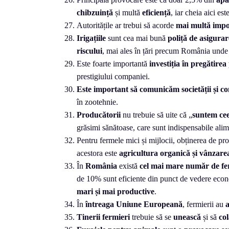
chibzuință
și multă
eficiență
, iar cheia aici est
Autoritățile ar trebui să acorde
mai multă impor
Irigațiile
sunt cea mai bună
poliță de asigura
riscului
, mai ales în țări precum România unde 
Este foarte importantă
investiția în pregătirea
prestigiului companiei.
Este important să comunicăm societății și co
în zootehnie.
Producătorii
nu trebuie să uite că „
suntem ce
grăsimi sănătoase, care sunt indispensabile ali
Pentru fermele mici și mijlocii, obținerea de pr
acestora este
agricultura organică și vânzare
În
România
există
cel mai mare număr de fe
de 10% sunt eficiente din punct de vedere econ
mari și mai productive
.
În
întreaga Uniune Europeană
, fermierii au
a
Tinerii fermieri
trebuie să se
unească
și să
co