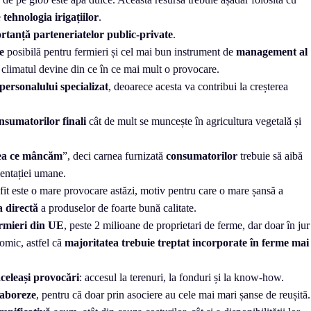
e
tehnologia
irigațiilor
.
tanță parteneriatelor public-private
.
re
posibilă pentru fermieri și cel mai bun instrument de
management al
climatul devine din ce în ce mai mult o provocare.
 personalului specializat
, deoarece acesta va contribui la creșterea
nsumatorilor finali
cât de mult se muncește în agricultura vegetală și
ea ce mâncăm
”, deci carnea furnizată
consumatorilor
trebuie să aibă
mentației umane.
ofit este o mare provocare astăzi, motiv pentru care o mare șansă a
a directă
a produselor de foarte bună calitate.
rmieri din UE
, peste 2 milioane de proprietari de ferme, dar doar în jur
omic, astfel că
majoritatea trebuie treptat incorporate în ferme mai
celeași provocări
: accesul la terenuri, la fonduri și la know-how.
laboreze
, pentru că doar prin asociere au cele mai mari șanse de reușită.