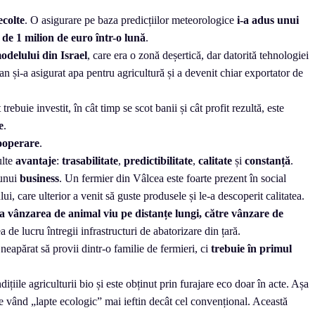
ecolte
. O asigurare pe baza predicțiilor meteorologice
i-a adus unui
de 1 milion de euro într-o lună
.
odelului din Israel
, care era o zonă deșertică, dar datorită tehnologiei
ban și-a asigurat apa pentru agricultură și a devenit chiar exportator de
t trebuie investit, în cât timp se scot banii și cât profit rezultă, este
e
.
cooperare
.
ulte
avantaje
:
trasabilitate
,
predictibilitate
,
calitate
și
constanță
.
unui
business
. Un fermier din Vâlcea este foarte prezent în social
lui, care ulterior a venit să guste produsele și le-a descoperit calitatea.
la vânzarea de animal viu pe distanțe lungi, către vânzare de
de lucru întregii infrastructuri de abatorizare din țară.
neapărat să provii dintr-o familie de fermieri, ci
trebuie în primul
dițiile agriculturii bio și este obținut prin furajare eco doar în acte. Așa
are vând „lapte ecologic” mai ieftin decât cel convențional. Această