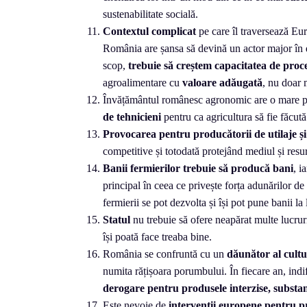
sustenabilitate socială.
Contextul
complicat
pe care îl traversează Eur
România are șansa să devină un actor major în d
scop,
trebuie să creștem capacitatea de proce
agroalimentare cu
valoare adăugată
, nu doar 
Învățământul românesc agronomic are o mare pr
de tehnicieni
pentru ca agricultura să fie făcut
Provocarea pentru producătorii de utilaje și
competitive și totodată protejând mediul și resur
Banii fermierilor trebuie să producă bani
, i
principal în ceea ce privește forța adunărilor de
fermierii se pot dezvolta și își pot pune banii la
Statul
nu trebuie să ofere neapărat multe lucrur
își poată face treaba bine.
România se confruntă cu un
dăunător al cult
numita rățișoara porumbului. În fiecare an, indif
derogare pentru produsele interzise, substa
Este nevoie de
intervenții europene pentru pr