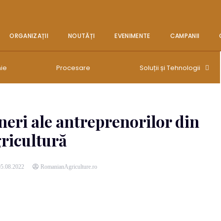
ORGANIZAȚII
NOUTĂȚI
EVENIMENTE
CAMPANII
ie
Procesare
Soluții și Tehnologii
neri ale antreprenorilor din
ricultură
5.08.2022
RomanianAgriculture.ro