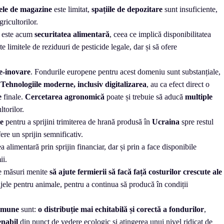
țele de magazine
este limitat,
spațiile de depozitare
sunt insuficiente,
ricultorilor.
este acum
securitatea alimentară
, ceea ce implică disponibilitatea
e limitele de reziduuri de pesticide legale, dar și să ofere
re-inovare
. Fondurile europene pentru acest domeniu sunt substanțiale,
.
Tehnologiile moderne, inclusiv digitalizarea
, au ca efect direct o
e
finale.
Cercetarea agronomică
poate și trebuie să aducă
multiple
torilor.
te
pentru a sprijini trimiterea de hrană produsă în
Ucraina
spre restul
ere un sprijin semnificativ.
alimentară prin sprijin financiar, dar și prin a face disponibile
ii.
e măsuri menite
să ajute fermierii să facă față costurilor crescute ale
rajele pentru animale, pentru a continua să producă în condiții
Comune
sunt:
o distribuție mai echitabilă și corectă a fondurilor
,
enabil
din punct de vedere ecologic și atingerea unui nivel ridicat de