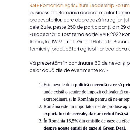
RALF Romanian Agriculture Leadership Forum
business din România dedicat marilor fermieri, i
procesatorilor, care abordează întreg lanțul a
cele 2 zile, peste 250 de participanți, din 29 
Europeană” a fost tema ediției RALF 2022 Rom
19 mai, la JW Marriott Grand Hotel din Bucure
fermieri și producători agricoli, iar cea de-a 
Vă prezentăm în continuare 60 de nevoi și pro
celor două zile de evenimente RALF:
Este nevoie de
o politică coerentă care să pri
unde există o scutire de impozit echivalentă cu d
extraordinară și în România pentru că ne-ar re
România este un importator net de produse agr
exportatori de cereale, dar ar trebui însă s
În România 16,5% din emisiile de gaze cu efect 
despre aceste emisii de gaze și Green Deal
.