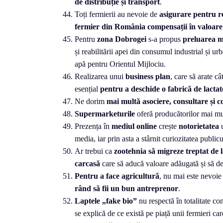
de distribuție și transport
.
Toți fermierii au nevoie de
asigurare pentru r
fermier din România compensații în valoare 
Pentru
zona
Dobrogei
s-a propus
preluarea m
și reabilitării apei din consumul industrial și ur
apă pentru Orientul Mijlociu.
Realizarea unui
business
plan
, care să arate câ
esențial
pentru a deschide o fabrică de lactat
Ne dorim
mai multă asociere, consultare și 
Supermarketurile
oferă producătorilor mai m
Prezența în
mediul online
crește
notorietatea
media, iar prin asta a stârnit curiozitatea publicu
Ar trebui ca
zootehnia să migreze treptat de 
carcasă
care să aducă valoare adăugată și să dea 
Pentru a face agricultură
, nu mai este nevoie 
rând să fii un bun antreprenor
.
Laptele „fake bio”
nu respectă în totalitate con
se explică de ce există pe piață unii fermieri c