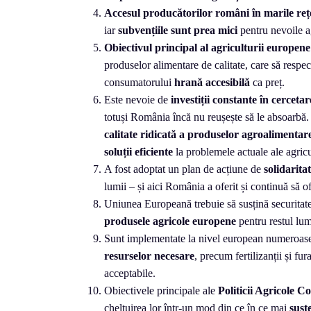
Accesul producătorilor români în marile re
iar
subvențiile sunt prea mici
pentru nevoile ag
Obiectivul principal al agriculturii europene
produselor alimentare de calitate, care să respect
consumatorului
hrană accesibilă
ca preț.
Este nevoie de
investiții constante în cerceta
totuși România încă nu reușește să le absoarbă
calitate ridicată a produselor agroalimentar
soluții eficiente
la problemele actuale ale agricul
A fost adoptat un plan de acțiune de
solidarita
lumii – și aici România a oferit și continuă să of
Uniunea Europeană trebuie să susțină securitatea 
produsele agricole europene
pentru restul lum
Sunt implementate la nivel european numeroas
resurselor necesare
, precum fertilizanții și fu
acceptabile.
Obiectivele principale ale
Politicii Agricole 
cheltuirea lor într-un mod din ce în ce mai
sust