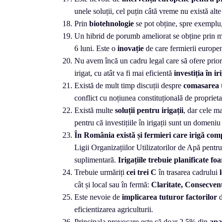
unele soluții, cel puțin câtă vreme nu există alte
Prin
biotehnologie
se pot obține, spre exemplu, 
Un hibrid de porumb ameliorat se obține prin m
6 luni. Este o
inovație
de care fermierii europen
Nu avem încă un cadru legal care să ofere prior
irigat, cu atât va fi mai eficientă
investiția în ir
Există de mult timp discuții despre
comasarea 
conflict cu noțiunea constituțională de propriet
Există multe
soluții pentru irigații
, dar cele m
pentru că investițiile în irigații sunt un domeni
În România există și fermieri care irigă comp
Ligii Organizațiilor Utilizatorilor de Apă pentru I
suplimentară.
Irigațiile trebuie planificate foa
Trebuie urmăriți
cei trei C
în trasarea cadrului
cât și local sau în fermă:
Claritate, Consecven
Este nevoie de
implicarea tuturor factorilor
eficientizarea agriculturii.
Principala provocare este că doar 2,5% din
apa