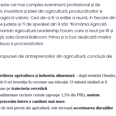
este cel mai complex eveniment profesional și de
nvestitori și lideri din agricultură, producătorilor și
gricol valoric. Cea de-a 6-a ediție a reunit, în fiecare din
de județe și 71 de speakeri din 9 țări. “România Agricolă
anian Agriculture Leadership Forum, care a avut pe 18 și
ști, sala Grand Ballroom. Prima zi a fost dedicată marilor
doua zi procesatorilor.
puneri ale antreprenorilor din agricultură, concluzii ale
oritizeze agricultura și industria alimentară
– după modelul Olandei,
e 6 ori investiția în cercetare sau educație. O măsură similară ar fi
pune pe
traiectoria cercetării
.
oalimentare exclusiv cereale (aproape 1,5% din PIB),
suntem
ă procesăm intern o cantitate mai mare
.
de seră provin din agricultură, este necesară
accentuarea discuțiilor