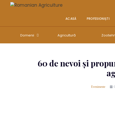
ACASĂ
PROFESIONIȘTI
Domenii
Agricultură
Zootehn
60 de nevoi și propu
ag
Evenimente
0