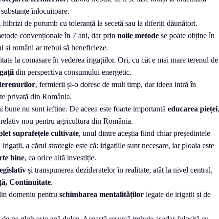
 substanțe înlocuitoare.
hibrizi de porumb cu toleranță la secetă sau la diferiți dăunători.
etode convenționale în 7 ani, dar prin
noile metode
se poate obține în
i și români ar trebui să beneficieze.
itate la comasare
în vederea irigațiilor. Ori, cu cât e mai mare terenul de
igații
din perspectiva consumului energetic.
terenurilor
, fermierii și-o doresc de mult timp, dar ideea intră în
ate privată din România.
ai bune nu sunt ieftine. De aceea este foarte importantă
educarea pieței
u relativ nou pentru agricultura din România.
let suprafețele cultivate
, unul dintre aceștia fiind chiar președintele
rigații, a cărui strategie este că: irigațiile sunt necesare, iar ploaia este
rte bine
, ca orice altă investiție.
legislativ
și transpunerea dezideratelor în realitate, atât la nivel central,
ță, Continuitate
.
din domeniu pentru
schimbarea mentalităților
legate de irigații și de
de pe glob este apă dulce. Această resursă trebuie așadar folosită cu