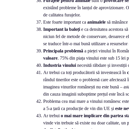
Furajele pentru animale
sunt o
provocare se
existând probleme în lanțul de aprovizionare. Or
de calitatea furajelor.
Este foarte important ca
animalele
să mănânce
Important la baloți
e ca densitatea acestora să
niciun fel de metode de conservare, deoarece eli
se traduce într-o mai bună utilizare a resurselor
Principala
problemă
a pieței vinului în Româ
valoare
. 75% din piața vinului este sub 15 lei p
Industria vinului
necesită răbdare și investiții 
Ar trebui ca toți producătorii să investească în
c
rândul tinerilor este o problemă care afectează î
imaginea vinurilor românești nu este bună – asta
din cauza imaginii suboptime prețul este încă sc
Problema cea mai mare a vinului românesc este
a 5-a țară ca producție de vin din UE și
este n
Ar trebui
o mai mare implicare din partea st
vinde vin trebuie să existe nu doar calitate, un