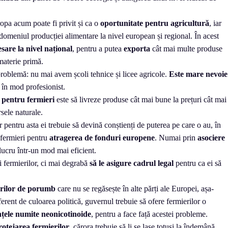
opa acum poate fi privit și ca o
oportunitate
pentru
agricultură
, iar
omeniul producției alimentare la nivel european și regional. În acest
sare la nivel național
, pentru a putea
exporta
cât mai multe produse
materie primă.
oblemă: nu mai avem școli tehnice și licee agricole.
Este mare nevoie
ă în mod profesionist.
 pentru fermieri
este să livreze produse cât mai bune la prețuri cât mai
sele naturale.
ar pentru asta ei trebuie să devină conștienți de puterea pe care o au, în
 fermieri pentru
atragerea de fonduri europene
. Numai prin
asociere
 lucru într-un mod mai eficient.
i fermierilor, ci mai degrabă
să le asigure cadrul legal
pentru ca ei să
urilor de porumb
care nu se regăsește în alte părți ale Europei, așa-
erent de culoarea politică, guvernul trebuie să ofere fermierilor o
nțele numite neonicotinoide
, pentru a face față acestei probleme.
otejarea fermierilor
, cărora trebuie să li se lase totuși la îndemână