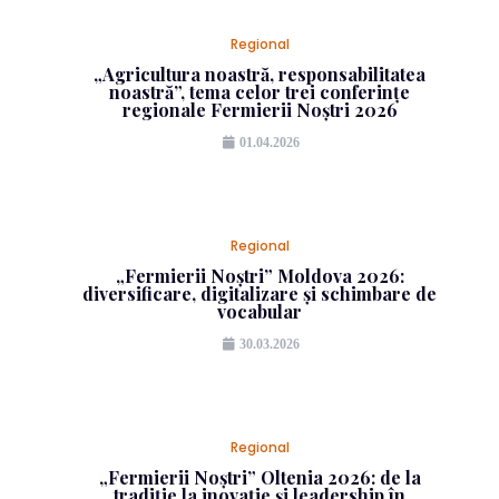
Regional
„Agricultura noastră, responsabilitatea
noastră”, tema celor trei conferințe
regionale Fermierii Noștri 2026
01.04.2026
Regional
„Fermierii Noștri” Moldova 2026:
diversificare, digitalizare și schimbare de
vocabular
30.03.2026
Regional
„Fermierii Noștri” Oltenia 2026: de la
tradiție la inovație și leadership în