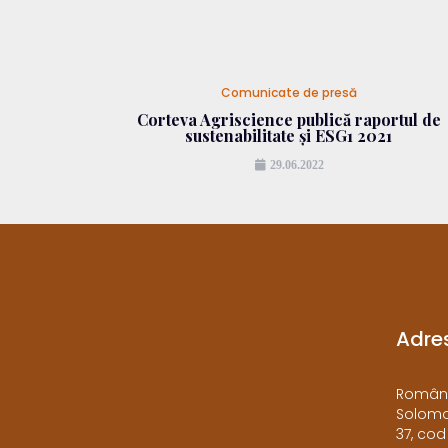
Comunicate de presă
Corteva Agriscience publică raportul de
sustenabilitate și ESG1 2021
29.06.2022
Adre
​Români
Solomon
37, cod