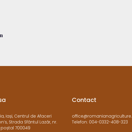
în
sa
Contact
a, Iași, Centrul de Afaceri
office@romanianagriculture.
’s, Strada Sfântul Lazăr, nr.
Telefon: 004-0332-408-323
 poștal 700049