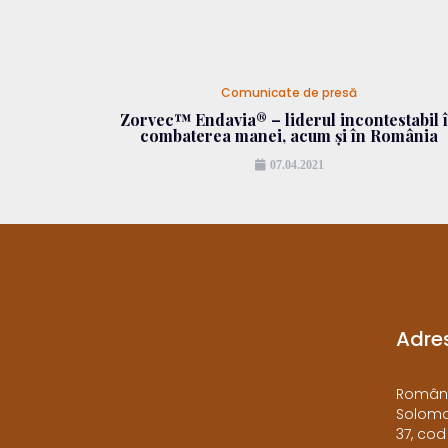
Comunicate de presă
Zorvec™ Endavia® – liderul incontestabil 
combaterea manei, acum și în România
07.04.2021
Adre
​Români
Solomon
37, cod