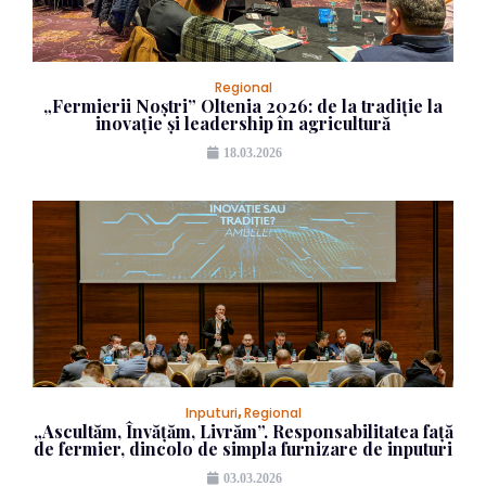
Regional
„Fermierii Noștri” Oltenia 2026: de la tradiție la
inovație și leadership în agricultură
18.03.2026
Inputuri
,
Regional
„Ascultăm, Învățăm, Livrăm”. Responsabilitatea față
de fermier, dincolo de simpla furnizare de inputuri
03.03.2026