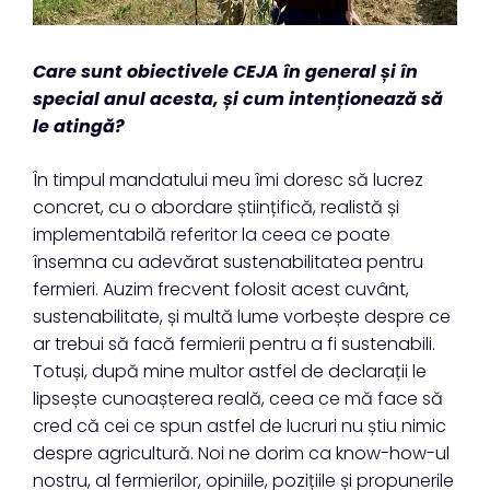
Care sunt obiectivele CEJA în general și în
special anul acesta, și cum intenționează să
le atingă?
În timpul mandatului meu îmi doresc să lucrez
concret, cu o abordare științifică, realistă și
implementabilă referitor la ceea ce poate
însemna cu adevărat sustenabilitatea pentru
fermieri. Auzim frecvent folosit acest cuvânt,
sustenabilitate, și multă lume vorbește despre ce
ar trebui să facă fermierii pentru a fi sustenabili.
Totuși, după mine multor astfel de declarații le
lipsește cunoașterea reală, ceea ce mă face să
cred că cei ce spun astfel de lucruri nu știu nimic
despre agricultură. Noi ne dorim ca know-how-ul
nostru, al fermierilor, opiniile, pozițiile și propunerile