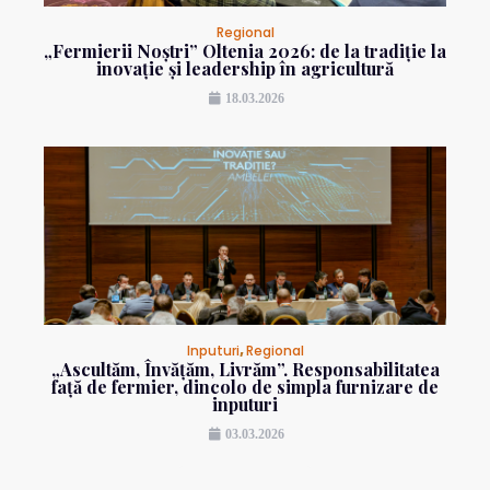
Regional
„Fermierii Noștri” Oltenia 2026: de la tradiție la
inovație și leadership în agricultură
18.03.2026
Inputuri
,
Regional
„Ascultăm, Învățăm, Livrăm”. Responsabilitatea
față de fermier, dincolo de simpla furnizare de
inputuri
03.03.2026