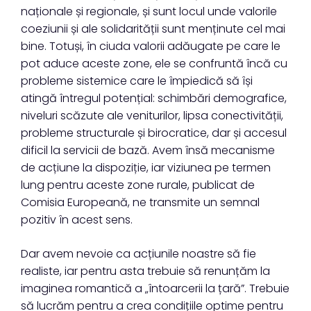
naționale și regionale, și sunt locul unde valorile
coeziunii și ale solidarității sunt menținute cel mai
bine. Totuși, în ciuda valorii adăugate pe care le
pot aduce aceste zone, ele se confruntă încă cu
probleme sistemice care le împiedică să își
atingă întregul potențial: schimbări demografice,
niveluri scăzute ale veniturilor, lipsa conectivității,
probleme structurale și birocratice, dar și accesul
dificil la servicii de bază. Avem însă mecanisme
de acțiune la dispoziție, iar viziunea pe termen
lung pentru aceste zone rurale, publicat de
Comisia Europeană, ne transmite un semnal
pozitiv în acest sens.
Dar avem nevoie ca acțiunile noastre să fie
realiste, iar pentru asta trebuie să renunțăm la
imaginea romantică a „întoarcerii la țară”. Trebuie
să lucrăm pentru a crea condițiile optime pentru