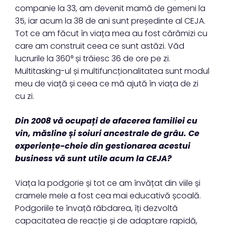
companie la 33, am devenit mamă de gemeni la
35, iar acum la 38 de ani sunt președinte al CEJA.
Tot ce am făcut în viața mea au fost cărămizi cu
care am construit ceea ce sunt astăzi. Văd
lucrurile la 360° și trăiesc 36 de ore pe zi.
Multitasking-ul și multifuncționalitatea sunt modul
meu de viață și ceea ce mă ajută în viața de zi
cu zi.
Din 2008 vă ocupați de afacerea familiei cu
vin, măsline și soiuri ancestrale de grâu. Ce
experiențe-cheie din gestionarea acestui
business vă sunt utile acum la CEJA?
Viața la podgorie și tot ce am învățat din viile și
cramele mele a fost cea mai educativă școală.
Podgoriile te învață răbdarea, îți dezvoltă
capacitatea de reacție și de adaptare rapidă,