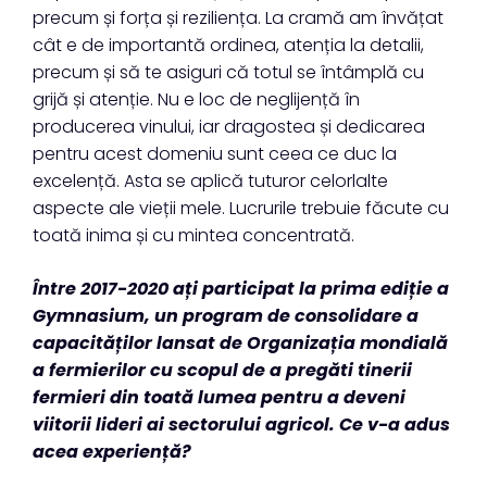
precum și forța și reziliența. La cramă am învățat
cât e de importantă ordinea, atenția la detalii,
precum și să te asiguri că totul se întâmplă cu
grijă și atenție. Nu e loc de neglijență în
producerea vinului, iar dragostea și dedicarea
pentru acest domeniu sunt ceea ce duc la
excelență. Asta se aplică tuturor celorlalte
aspecte ale vieții mele. Lucrurile trebuie făcute cu
toată inima și cu mintea concentrată.
Între 2017-2020 ați participat la prima ediție a
Gymnasium, un program de consolidare a
capacităților lansat de Organizația mondială
a fermierilor cu scopul de a pregăti tinerii
fermieri din toată lumea pentru a deveni
viitorii lideri ai sectorului agricol. Ce v-a adus
acea experiență?