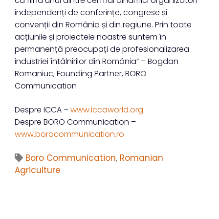
ca fiind unul dintre cei mai dinamici organizatori
independenți de conferințe, congrese și
convenții din România și din regiune. Prin toate
acțiunile și proiectele noastre suntem în
permanență preocupați de profesionalizarea
industriei întâlnirilor din România” – Bogdan
Romaniuc, Founding Partner, BORO
Communication
Despre ICCA –
www.iccaworld.org
Despre BORO Communication –
www.borocommunication.ro
Boro Communication
,
Romanian
Agriculture