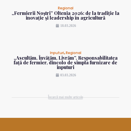
Regional
„Fermierii Noștri” Oltenia 2026: de la tradiție la
inovație și leadership în agricultură
18.03.2026
Inputuri
,
Regional
„Ascultăm, Învățăm, Livrăm”. Responsabilitatea
față de fermier, dincolo de simpla furnizare de
inputuri
03.03.2026
Încarcă mai multe articole