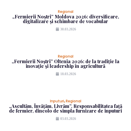
Regional
„Fermierii Noștri” Moldova 2026: diversificare,
digitalizare și schimbare de vocabular
30.03.2026
Regional
„Fermierii Noștri” Oltenia 2026: de la tradiție la
inovație și leadership în agricultură
18.03.2026
Inputuri
,
Regional
„Ascultăm, Învățăm, Livrăm”. Responsabilitatea față
de fermier, dincolo de simpla furnizare de inputuri
03.03.2026